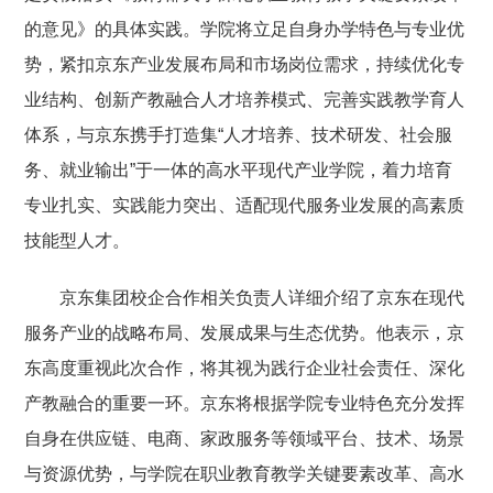
的意见》的具体实践。学院将立足自身办学特色与专业优
势，紧扣京东产业发展布局和市场岗位需求，持续优化专
业结构、创新产教融合人才培养模式、完善实践教学育人
体系，与京东携手打造集“人才培养、技术研发、社会服
务、就业输出”于一体的高水平现代产业学院，着力培育
专业扎实、实践能力突出、适配现代服务业发展的高素质
技能型人才。
京东集团校企合作相关负责人详细介绍了京东在现代
服务产业的战略布局、发展成果与生态优势。他表示，京
东高度重视此次合作，将其视为践行企业社会责任、深化
产教融合的重要一环。京东将根据学院专业特色充分发挥
自身在供应链、电商、家政服务等领域平台、技术、场景
与资源优势，与学院在职业教育教学关键要素改革、高水