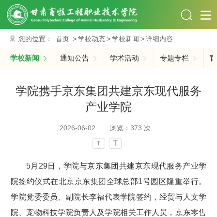
您的位置：
首页
>
学校动态
>
学校新闻
>
详细内容
学校新闻
通知公告
学术活动
专题专栏
官
学院携手京东集团共建京东现代服务
产业学院
2026-06-02
浏览：
373
次
T
T
5月29日，学院与京东集团共建京东现代服务产业学
院签约仪式在北京京东集团全球总部1号园区隆重举行。
学院党委委员、副院长李福代表学院签约，经贸与人文学
院、
宠物科技学院
负责人及学院相关工作人员，京东零售