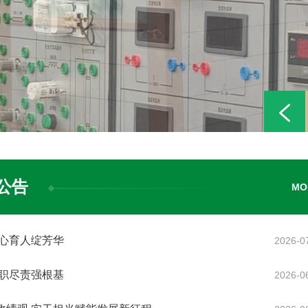
公告
MO
匠心育人绽芳华
2026-0
履职尽责强根基
2026-0