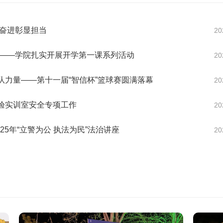
搏奋进彰显担当
20
年——学院扎实开展开学第一课系列活动
20
队力量——第十一届“智信杯”篮球赛圆满落幕
20
验实训室安全专项工作
20
25年“立警为公 执法为民”法治讲座
20