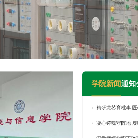
学院新闻
通知
精研龙芯育桃李 
凝心铸魂守阵地 