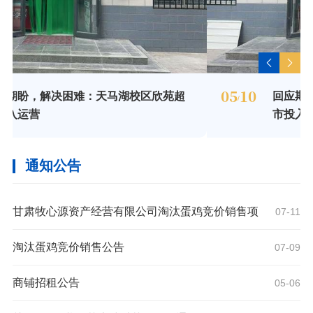
05
10
校区欣苑超
回应期盼，解决困难：天马湖校区
/
市投入运营
通知公告
甘肃牧心源资产经营有限公司淘汰蛋鸡竞价销售项
07-11
目成交结果公示
淘汰蛋鸡竞价销售公告
07-09
商铺招租公告
05-06