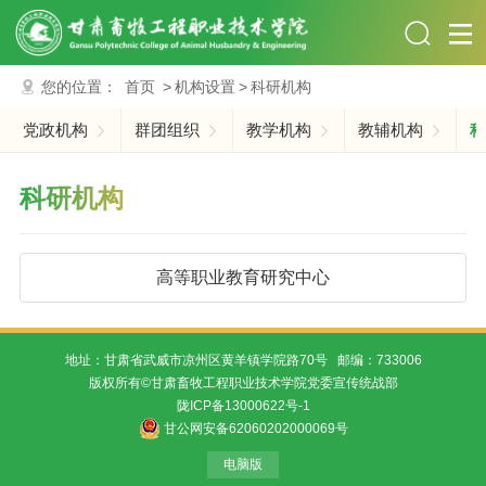
您的位置：
首页
>
机构设置
>
科研机构
党政机构
群团组织
教学机构
教辅机构
科
科研机构
高等职业教育研究中心
地址：甘肃省武威市凉州区黄羊镇学院路70号 邮编：733006
版权所有©甘肃畜牧工程职业技术学院党委宣传统战部
陇ICP备13000622号-1
甘公网安备62060202000069号
电脑版