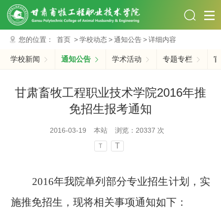
您的位置：
首页
>
学校动态
>
通知公告
>
详细内容
学校新闻
通知公告
学术活动
专题专栏
官
甘肃畜牧工程职业技术学院2016年推
免招生报考通知
2016-03-19
本站
浏览：
20337
次
T
T
2016
年我院单列部分专业招生计划，实
施推免招生，现将相关事项通知如下：