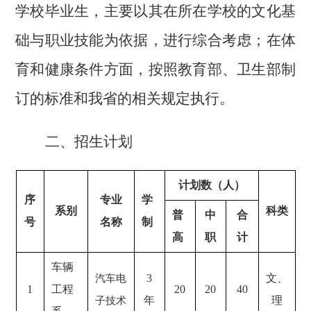
学校毕业生，主要以其在所在学校的文化基
础与职业技能为依据，进行综合考虑；在体
育和健康条件方面，按照教育部、卫生部制
订的标准和我省的相关规定执行。
二、招生计划
计划数（人）
序
专业
学
系别
科类
普
中
合
号
名称
制
高
职
计
车辆
3
文、
汽车电
1
工程
20
20
40
年
理
子技术