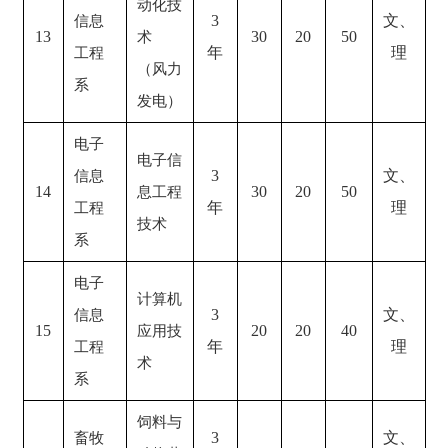
动化技
3
文、
信息
13
30
20
50
术
年
理
工程
（风力
系
发电）
电子
电子信
3
文、
信息
14
30
20
50
息工程
年
理
工程
技术
系
电子
计算机
3
文、
信息
15
20
20
40
应用技
年
理
工程
术
系
饲料与
3
文、
畜牧