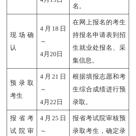
名。
在网上报名的考生
4
月
18
日
现场确
持报名申请表到招
～
认
生就业处报名、采
4
月
20
日
集信息。
4
月
21
日
根据填报志愿和考
预录取
～
生综合成绩进行预
考生
4
月
22
日
录取。
报省考
4
月
25
日
报省考试院审核预
试院审
～
录取考生，确定录