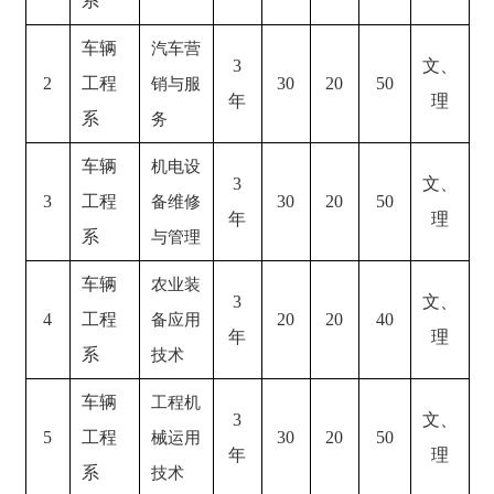
系
车辆
汽车营
3
文、
2
工程
30
20
50
销与服
年
理
系
务
车辆
机电设
3
文、
3
工程
30
20
50
备维修
年
理
系
与管理
车辆
农业装
3
文、
4
工程
20
20
40
备应用
年
理
系
技术
车辆
工程机
3
文、
5
工程
30
20
50
械运用
年
理
系
技术