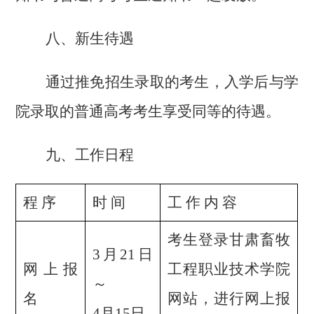
八、新生待遇
通过推免招生录取的考生，入学后与学
院录取的普通高考考生享受同等的待遇。
九、工作日程
程
序
时
间
工
作
内
容
考生登录甘肃畜牧
3
月
21
日
网上报
工程职业技术学院
～
名
网站，进行网上报
4
月
15
日