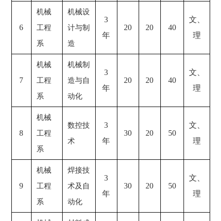
机械
机械设
3
文、
6
20
20
40
工程
计与制
年
理
系
造
机械
机械制
3
文、
7
20
20
40
工程
造与自
年
理
系
动化
机械
3
文、
数控技
8
30
20
50
工程
年
理
术
系
机械
焊接技
3
文、
9
30
20
50
工程
术及自
年
理
系
动化