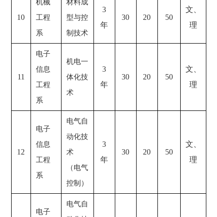
机械
材料成
3
文、
10
30
20
50
工程
型与控
年
理
系
制技术
电子
机电一
3
文、
信息
11
30
20
50
体化技
年
理
工程
术
系
电气自
电子
动化技
3
文、
信息
12
30
20
50
术
年
理
工程
（电气
系
控制）
电气自
电子