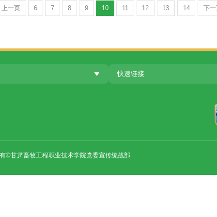
济形势和下半年经济工作 中共中央召开党外人士座谈会 
政治局常务委员会召开会议 研究部署防汛抗洪救灾工作 
首页
上一页
6
7
8
9
10
11
12
13
高校
快速链接