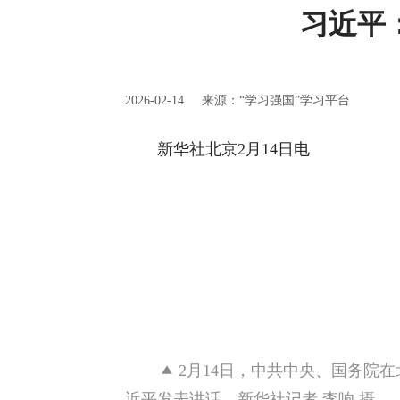
习近平
2026-02-14
来源：“学习强国”学习平台
新华社北京2月14日电